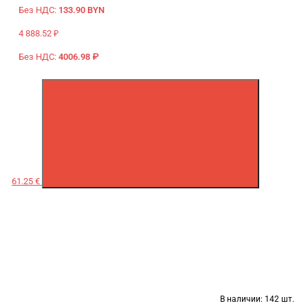
Без НДС:
133.90 BYN
4 888.52 ₽
Без НДС:
4006.98 ₽
61.25 €
В наличии:
142 шт.