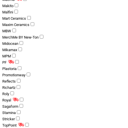
Makito
Malfini
Mart Ceramics
Maxim Ceramics
MBW
MerchMe BY New-Ton
Midocean
Mikamax
MPM
PF
Plastoria
Promotionway
Reflects
Richartz
Roly
Royal
Sagaform
Stamina
Stricker
TopPoint