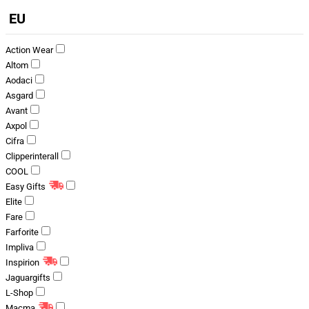
EU
Action Wear
Altom
Aodaci
Asgard
Avant
Axpol
Cifra
Clipperinterall
COOL
Easy Gifts
Elite
Fare
Farforite
Impliva
Inspirion
Jaguargifts
L-Shop
Macma