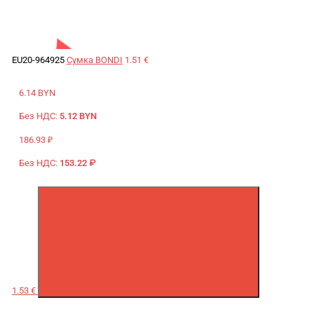
EU20-964925
Сумка BONDI
1.51 €
6.14 BYN
Без НДС:
5.12 BYN
186.93 ₽
Без НДС:
153.22 ₽
1.53 €