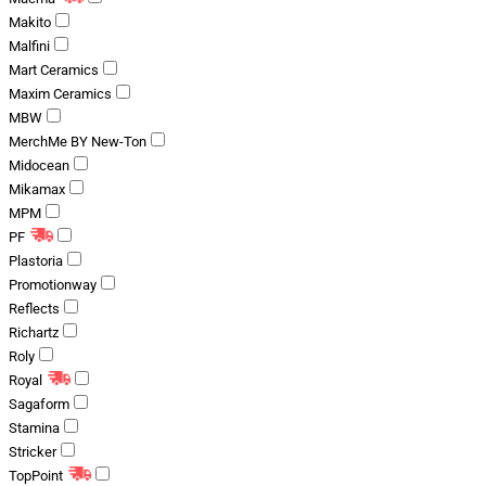
Makito
Malfini
Mart Ceramics
Maxim Ceramics
MBW
MerchMe BY New-Ton
Midocean
Mikamax
MPM
PF
Plastoria
Promotionway
Reflects
Richartz
Roly
Royal
Sagaform
Stamina
Stricker
TopPoint