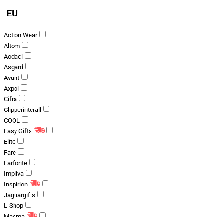
EU
Action Wear
Altom
Aodaci
Asgard
Avant
Axpol
Cifra
Clipperinterall
COOL
Easy Gifts
Elite
Fare
Farforite
Impliva
Inspirion
Jaguargifts
L-Shop
Macma