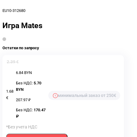
EU10-312680
Игра Mates
Остатки по запросу
2.39 €
6.84 BYN
Без НДС:
5.70
BYN
1.68
минимальный заказ от 250€
€
207.97 ₽
Без НДС:
170.47
₽
*Без учета НДС