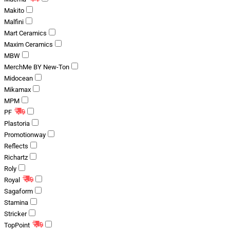
Makito
Malfini
Mart Ceramics
Maxim Ceramics
MBW
MerchMe BY New-Ton
Midocean
Mikamax
MPM
PF
Plastoria
Promotionway
Reflects
Richartz
Roly
Royal
Sagaform
Stamina
Stricker
TopPoint