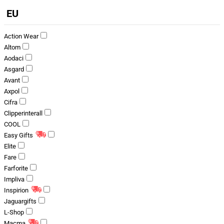
EU
Action Wear
Altom
Aodaci
Asgard
Avant
Axpol
Cifra
Clipperinterall
COOL
Easy Gifts
Elite
Fare
Farforite
Impliva
Inspirion
Jaguargifts
L-Shop
Macma