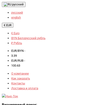
русский
русский
english
€ EUR
€ Euro
BYN Белорусский рубль
₽ Рубль
EUR/BYN -
3.39
EUR/RUB -
100.63
О компании
Как заказать
Контакты
Доставка и оплата
Расширенный поиск: