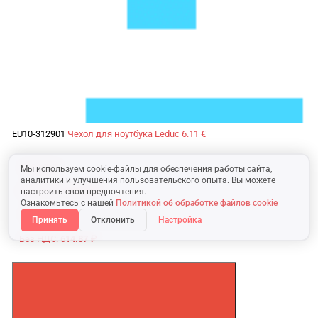
EU10-312901
Чехол для ноутбука Leduc
6.11 €
24.86 BYN
Мы используем cookie-файлы для обеспечения работы сайта,
аналитики и улучшения пользовательского опыта. Вы можете
Без НДС:
20.72 BYN
настроить свои предпочтения.
Ознакомьтесь с нашей
Политикой об обработке файлов cookie
750.14 ₽
Принять
Отклонить
Настройка
Без НДС:
614.87 ₽