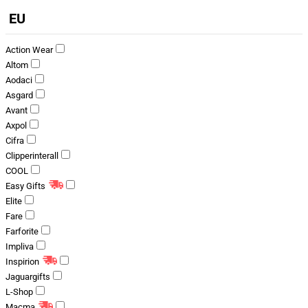
EU
Action Wear
Altom
Aodaci
Asgard
Avant
Axpol
Cifra
Clipperinterall
COOL
Easy Gifts
Elite
Fare
Farforite
Impliva
Inspirion
Jaguargifts
L-Shop
Macma