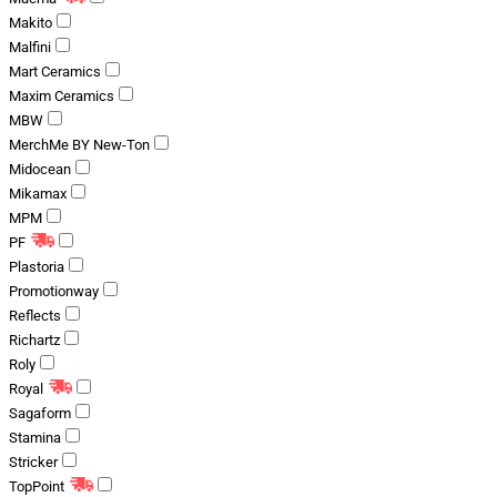
Makito
Malfini
Mart Ceramics
Maxim Ceramics
MBW
MerchMe BY New-Ton
Midocean
Mikamax
MPM
PF
Plastoria
Promotionway
Reflects
Richartz
Roly
Royal
Sagaform
Stamina
Stricker
TopPoint