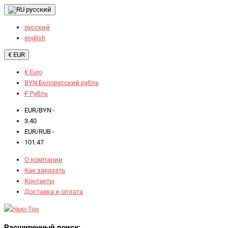
русский
русский
english
€ EUR
€ Euro
BYN Белорусский рубль
₽ Рубль
EUR/BYN -
3.40
EUR/RUB -
101.47
О компании
Как заказать
Контакты
Доставка и оплата
Расширенный поиск: