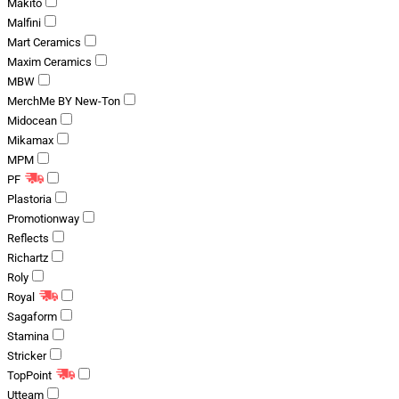
Makito
Malfini
Mart Ceramics
Maxim Ceramics
MBW
MerchMe BY New-Ton
Midocean
Mikamax
MPM
PF
Plastoria
Promotionway
Reflects
Richartz
Roly
Royal
Sagaform
Stamina
Stricker
TopPoint
Utteam