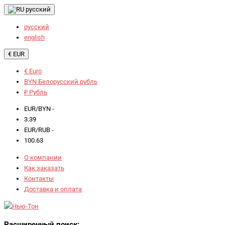
русский
русский
english
€ EUR
€ Euro
BYN Белорусский рубль
₽ Рубль
EUR/BYN -
3.39
EUR/RUB -
100.63
О компании
Как заказать
Контакты
Доставка и оплата
Расширенный поиск: