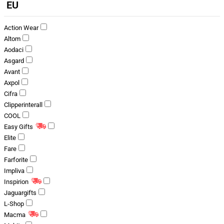
EU
Action Wear
Altom
Aodaci
Asgard
Avant
Axpol
Cifra
Clipperinterall
COOL
Easy Gifts
Elite
Fare
Farforite
Impliva
Inspirion
Jaguargifts
L-Shop
Macma