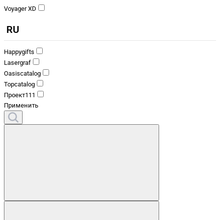
Voyager XD
RU
Happygifts
Lasergraf
Oasiscatalog
Topcatalog
Проект111
Применить