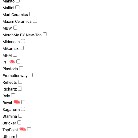
Makito
Malfini
Mart Ceramics
Maxim Ceramics
MBW
MerchMe BY New-Ton
Midocean
Mikamax
MPM
PF
Plastoria
Promotionway
Reflects
Richartz
Roly
Royal
Sagaform
Stamina
Stricker
TopPoint
Utteam