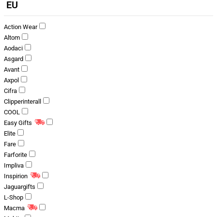
EU
Action Wear
Altom
Aodaci
Asgard
Avant
Axpol
Cifra
Clipperinterall
COOL
Easy Gifts
Elite
Fare
Farforite
Impliva
Inspirion
Jaguargifts
L-Shop
Macma