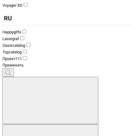
Voyager XD
RU
Happygifts
Lasergraf
Oasiscatalog
Topcatalog
Проект111
Применить