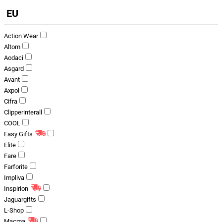
EU
Action Wear
Altom
Aodaci
Asgard
Avant
Axpol
Cifra
Clipperinterall
COOL
Easy Gifts
Elite
Fare
Farforite
Impliva
Inspirion
Jaguargifts
L-Shop
Macma