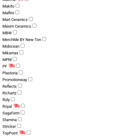
Makito
Malfini
Mart Ceramics
Maxim Ceramics
MBW
MerchMe BY New-Ton
Midocean
Mikamax
MPM
PF
Plastoria
Promotionway
Reflects
Richartz
Roly
Royal
Sagaform
Stamina
Stricker
TopPoint