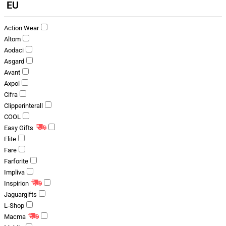
EU
Action Wear
Altom
Aodaci
Asgard
Avant
Axpol
Cifra
Clipperinterall
COOL
Easy Gifts
Elite
Fare
Farforite
Impliva
Inspirion
Jaguargifts
L-Shop
Macma