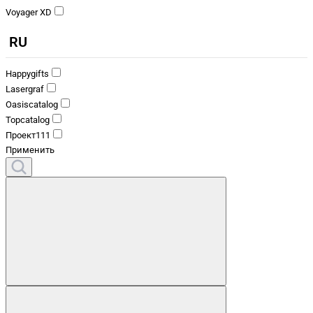
Voyager XD
RU
Happygifts
Lasergraf
Oasiscatalog
Topcatalog
Проект111
Применить