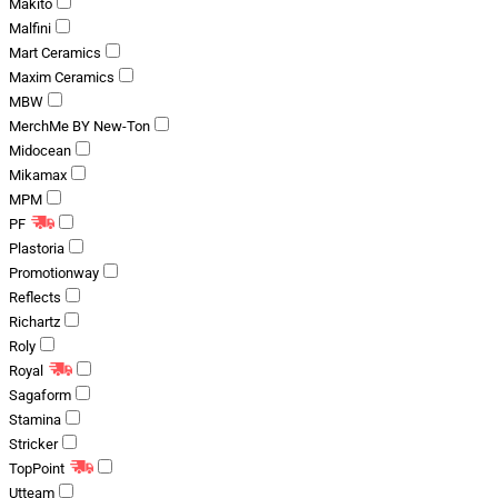
Makito
Malfini
Mart Ceramics
Maxim Ceramics
MBW
MerchMe BY New-Ton
Midocean
Mikamax
MPM
PF
Plastoria
Promotionway
Reflects
Richartz
Roly
Royal
Sagaform
Stamina
Stricker
TopPoint
Utteam