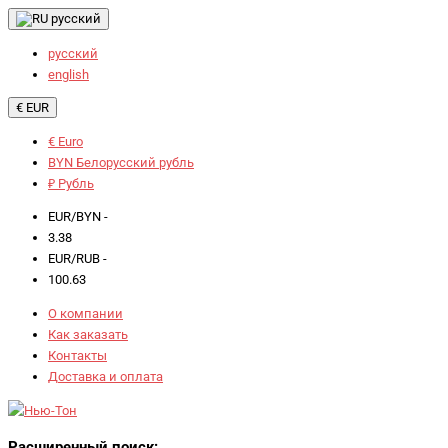
русский
русский
english
€ EUR
€ Euro
BYN Белорусский рубль
₽ Рубль
EUR/BYN -
3.38
EUR/RUB -
100.63
О компании
Как заказать
Контакты
Доставка и оплата
Расширенный поиск: