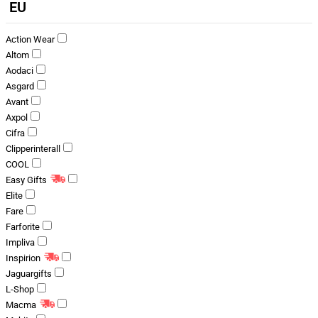
EU
Action Wear
Altom
Aodaci
Asgard
Avant
Axpol
Cifra
Clipperinterall
COOL
Easy Gifts
Elite
Fare
Farforite
Impliva
Inspirion
Jaguargifts
L-Shop
Macma