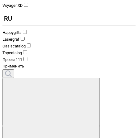
Voyager XD
RU
Happygifts
Lasergraf
Oasiscatalog
Topcatalog
Проект111
Применить