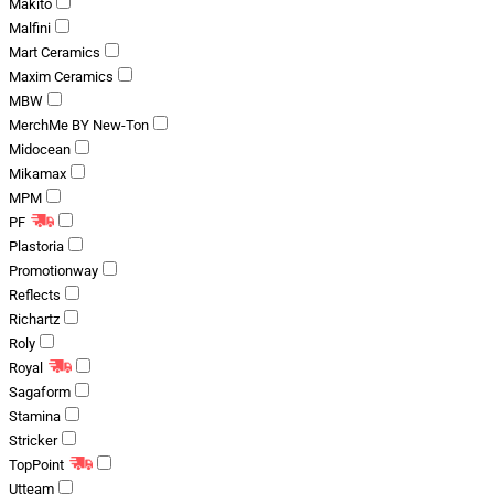
Makito
Malfini
Mart Ceramics
Maxim Ceramics
MBW
MerchMe BY New-Ton
Midocean
Mikamax
MPM
PF
Plastoria
Promotionway
Reflects
Richartz
Roly
Royal
Sagaform
Stamina
Stricker
TopPoint
Utteam