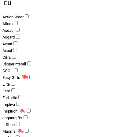
EU
Action Wear
Altom
Aodaci
Asgard
Avant
Axpol
Cifra
Clipperinterall
COOL
Easy Gifts
Elite
Fare
Farforite
Impliva
Inspirion
Jaguargifts
L-Shop
Macma