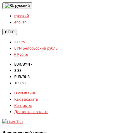
русский
русский
english
€ EUR
€ Euro
BYN Белорусский рубль
₽ Рубль
EUR/BYN -
3.38
EUR/RUB -
100.63
О компании
Как заказать
Контакты
Доставка и оплата
Расширенный поиск: