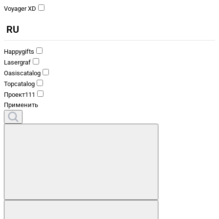
Voyager XD
RU
Happygifts
Lasergraf
Oasiscatalog
Topcatalog
Проект111
Применить