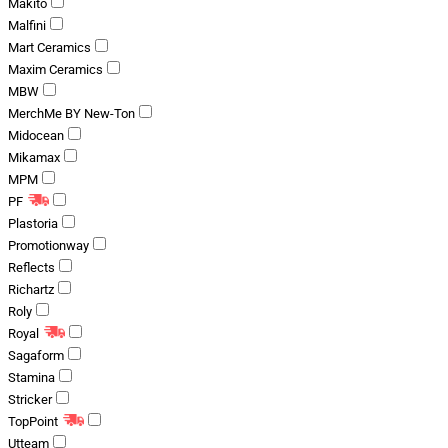
Makito
Malfini
Mart Ceramics
Maxim Ceramics
MBW
MerchMe BY New-Ton
Midocean
Mikamax
MPM
PF
Plastoria
Promotionway
Reflects
Richartz
Roly
Royal
Sagaform
Stamina
Stricker
TopPoint
Utteam