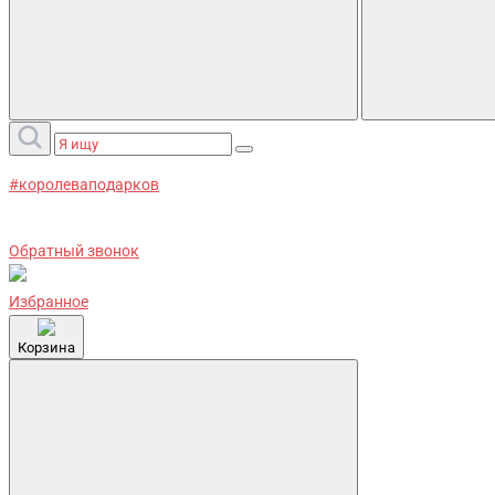
#королеваподарков
Обратный звонок
Избранное
Корзина