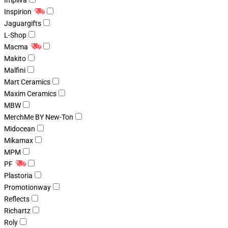
Impliva
Inspirion
Jaguargifts
L-Shop
Macma
Makito
Malfini
Mart Ceramics
Maxim Ceramics
MBW
MerchMe BY New-Ton
Midocean
Mikamax
MPM
PF
Plastoria
Promotionway
Reflects
Richartz
Roly