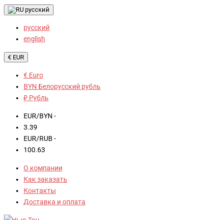
русский
русский
english
€ EUR
€ Euro
BYN Белорусский рубль
₽ Рубль
EUR/BYN -
3.39
EUR/RUB -
100.63
О компании
Как заказать
Контакты
Доставка и оплата