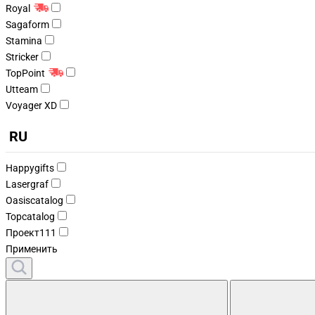
Royal
Sagaform
Stamina
Stricker
TopPoint
Utteam
Voyager XD
RU
Happygifts
Lasergraf
Oasiscatalog
Topcatalog
Проект111
Применить