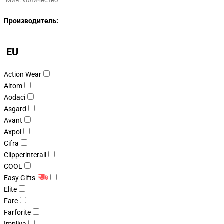
Производитель:
EU
Action Wear
Altom
Aodaci
Asgard
Avant
Axpol
Cifra
Clipperinterall
COOL
Easy Gifts
Elite
Fare
Farforite