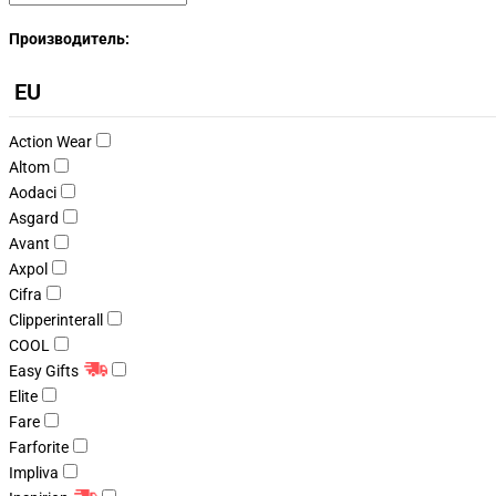
Производитель:
EU
Action Wear
Altom
Aodaci
Asgard
Avant
Axpol
Cifra
Clipperinterall
COOL
Easy Gifts
Elite
Fare
Farforite
Impliva