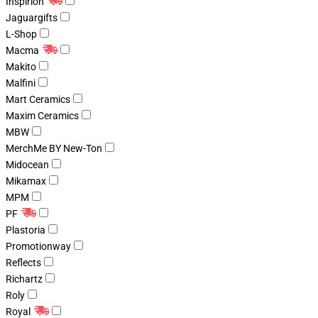
Inspirion
Jaguargifts
L-Shop
Macma
Makito
Malfini
Mart Ceramics
Maxim Ceramics
MBW
MerchMe BY New-Ton
Midocean
Mikamax
MPM
PF
Plastoria
Promotionway
Reflects
Richartz
Roly
Royal