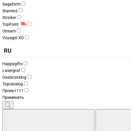
Sagaform
Stamina
Stricker
TopPoint
Utteam
Voyager XD
RU
Happygifts
Lasergraf
Oasiscatalog
Topcatalog
Проект111
Применить