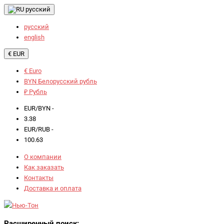
русский
русский
english
€ EUR
€ Euro
BYN Белорусский рубль
₽ Рубль
EUR/BYN -
3.38
EUR/RUB -
100.63
О компании
Как заказать
Контакты
Доставка и оплата
Расширенный поиск: