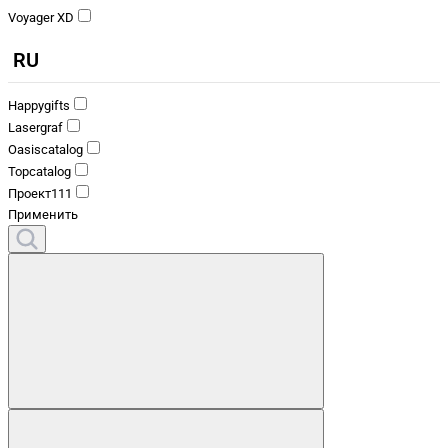
Voyager XD
RU
Happygifts
Lasergraf
Oasiscatalog
Topcatalog
Проект111
Применить