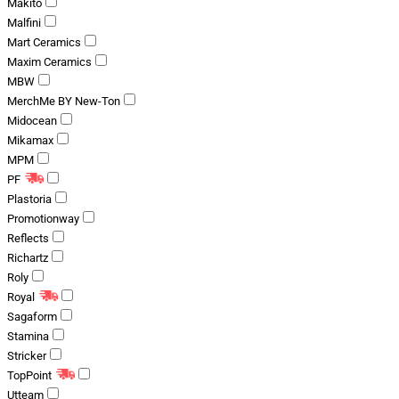
Makito
Malfini
Mart Ceramics
Maxim Ceramics
MBW
MerchMe BY New-Ton
Midocean
Mikamax
MPM
PF
Plastoria
Promotionway
Reflects
Richartz
Roly
Royal
Sagaform
Stamina
Stricker
TopPoint
Utteam