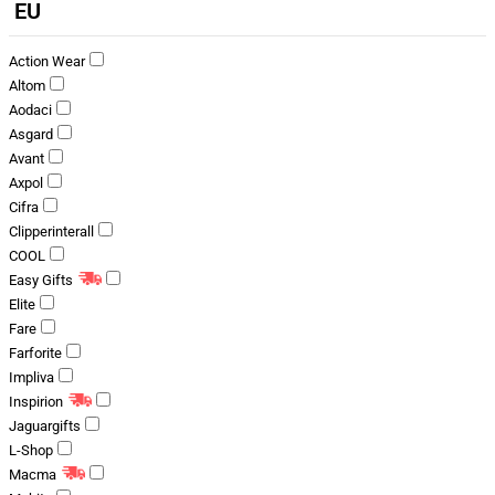
EU
Action Wear
Altom
Aodaci
Asgard
Avant
Axpol
Cifra
Clipperinterall
COOL
Easy Gifts
Elite
Fare
Farforite
Impliva
Inspirion
Jaguargifts
L-Shop
Macma