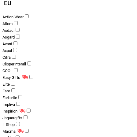
EU
Action Wear
Altom
Aodaci
Asgard
Avant
Axpol
Cifra
Clipperinterall
COOL
Easy Gifts
Elite
Fare
Farforite
Impliva
Inspirion
Jaguargifts
L-Shop
Macma