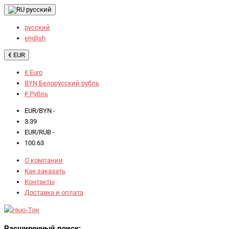
русский
русский
english
€ EUR
€ Euro
BYN Белорусский рубль
₽ Рубль
EUR/BYN -
3.39
EUR/RUB -
100.63
О компании
Как заказать
Контакты
Доставка и оплата
Расширенный поиск: