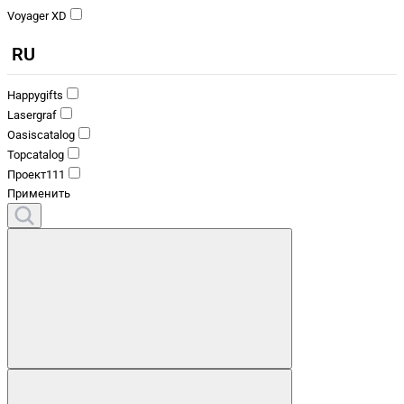
Voyager XD
RU
Happygifts
Lasergraf
Oasiscatalog
Topcatalog
Проект111
Применить