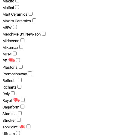
Makito
Malfini
Mart Ceramics
Maxim Ceramics
MBW
MerchMe BY New-Ton
Midocean
Mikamax
MPM
PF
Plastoria
Promotionway
Reflects
Richartz
Roly
Royal
Sagaform
Stamina
Stricker
TopPoint
Utteam