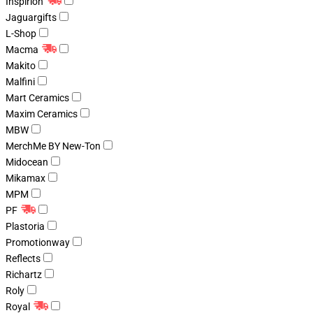
Inspirion
Jaguargifts
L-Shop
Macma
Makito
Malfini
Mart Ceramics
Maxim Ceramics
MBW
MerchMe BY New-Ton
Midocean
Mikamax
MPM
PF
Plastoria
Promotionway
Reflects
Richartz
Roly
Royal