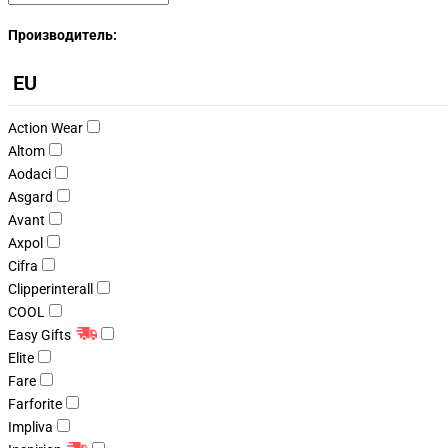
Производитель:
EU
Action Wear
Altom
Aodaci
Asgard
Avant
Axpol
Cifra
Clipperinterall
COOL
Easy Gifts
Elite
Fare
Farforite
Impliva