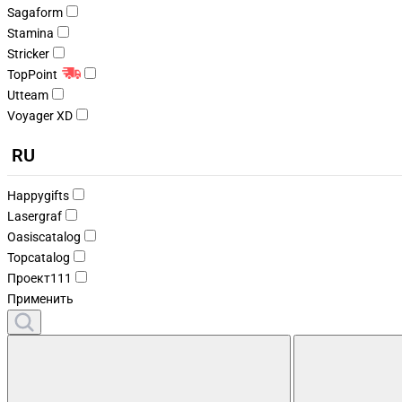
Sagaform
Stamina
Stricker
TopPoint
Utteam
Voyager XD
RU
Happygifts
Lasergraf
Oasiscatalog
Topcatalog
Проект111
Применить