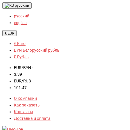
русский
русский
english
€ EUR
€ Euro
BYN Белорусский рубль
₽ Рубль
EUR/BYN -
3.39
EUR/RUB -
101.47
О компании
Как заказать
Контакты
Доставка и оплата