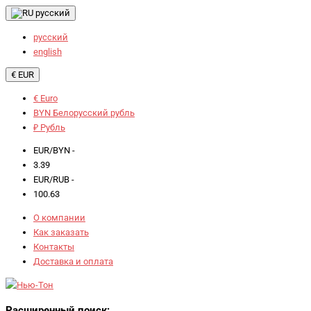
русский
русский
english
€ EUR
€ Euro
BYN Белорусский рубль
₽ Рубль
EUR/BYN -
3.39
EUR/RUB -
100.63
О компании
Как заказать
Контакты
Доставка и оплата
Расширенный поиск: