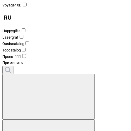
Voyager XD
RU
Happygifts
Lasergraf
Oasiscatalog
Topcatalog
Проект111
Применить