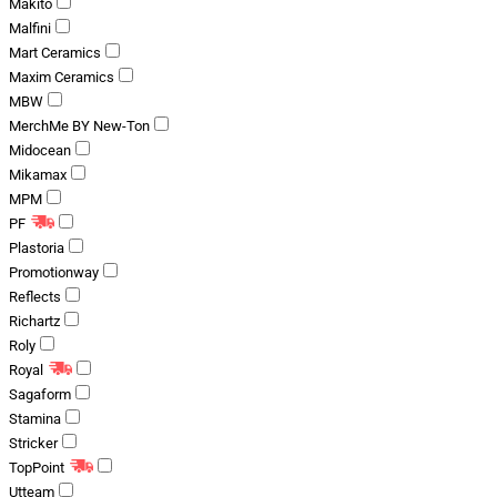
Makito
Malfini
Mart Ceramics
Maxim Ceramics
MBW
MerchMe BY New-Ton
Midocean
Mikamax
MPM
PF
Plastoria
Promotionway
Reflects
Richartz
Roly
Royal
Sagaform
Stamina
Stricker
TopPoint
Utteam