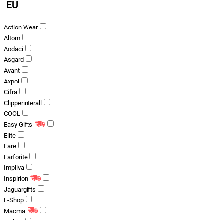
EU
Action Wear
Altom
Aodaci
Asgard
Avant
Axpol
Cifra
Clipperinterall
COOL
Easy Gifts
Elite
Fare
Farforite
Impliva
Inspirion
Jaguargifts
L-Shop
Macma