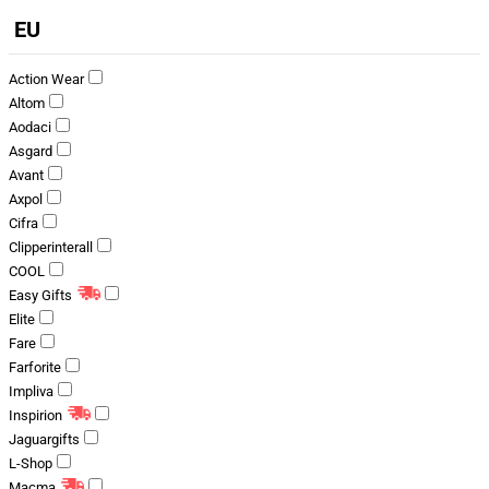
EU
Action Wear
Altom
Aodaci
Asgard
Avant
Axpol
Cifra
Clipperinterall
COOL
Easy Gifts
Elite
Fare
Farforite
Impliva
Inspirion
Jaguargifts
L-Shop
Macma