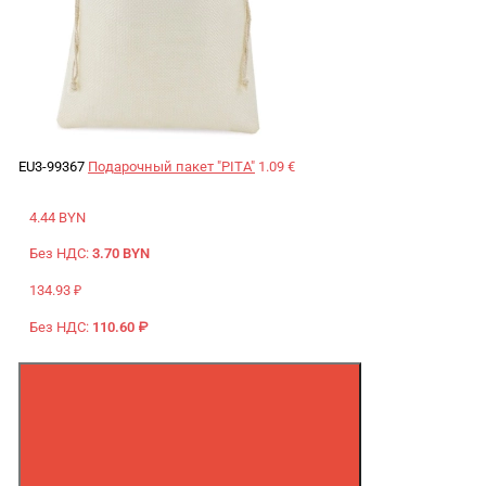
EU3-99367
Подарочный пакет "PITA"
1.09 €
4.44 BYN
Без НДС:
3.70 BYN
134.93 ₽
Без НДС:
110.60 ₽