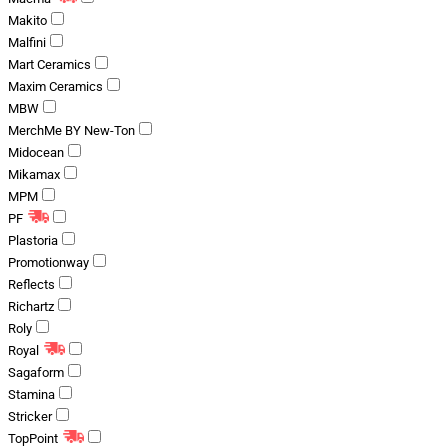
Makito
Malfini
Mart Ceramics
Maxim Ceramics
MBW
MerchMe BY New-Ton
Midocean
Mikamax
MPM
PF
Plastoria
Promotionway
Reflects
Richartz
Roly
Royal
Sagaform
Stamina
Stricker
TopPoint