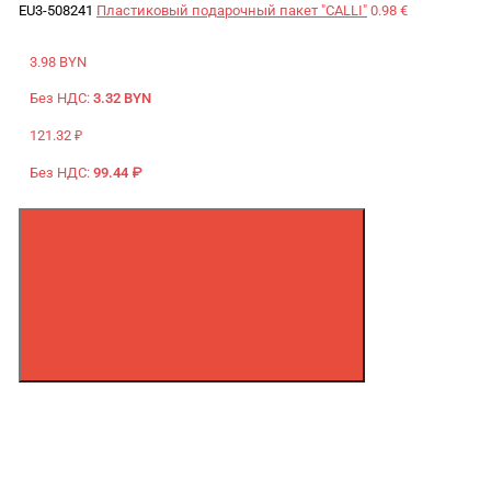
EU3-508241
Пластиковый подарочный пакет "CALLI"
0.98 €
3.98 BYN
Без НДС:
3.32 BYN
121.32 ₽
Без НДС:
99.44 ₽