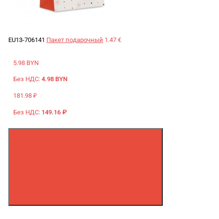
EU13-706141
Пакет подарочный
1.47 €
5.98 BYN
Без НДС:
4.98 BYN
181.98 ₽
Без НДС:
149.16 ₽