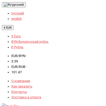
русский
русский
english
€ EUR
€ Euro
BYN Белорусский рубль
₽ Рубль
EUR/BYN -
3.39
EUR/RUB -
101.47
О компании
Как заказать
Контакты
Доставка и оплата