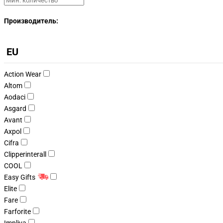
Производитель:
EU
Action Wear
Altom
Aodaci
Asgard
Avant
Axpol
Cifra
Clipperinterall
COOL
Easy Gifts
Elite
Fare
Farforite