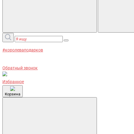
#королеваподарков
Обратный звонок
Избранное
Корзина