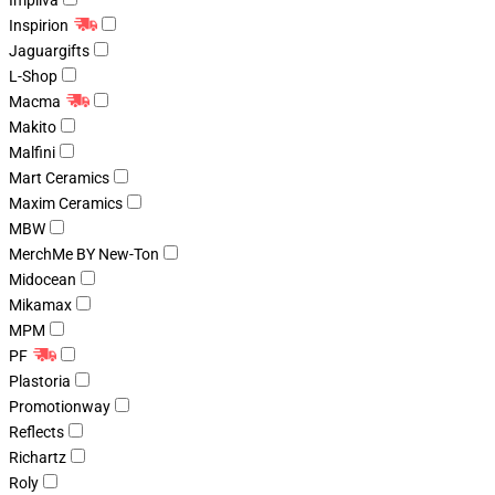
Impliva
Inspirion
Jaguargifts
L-Shop
Macma
Makito
Malfini
Mart Ceramics
Maxim Ceramics
MBW
MerchMe BY New-Ton
Midocean
Mikamax
MPM
PF
Plastoria
Promotionway
Reflects
Richartz
Roly