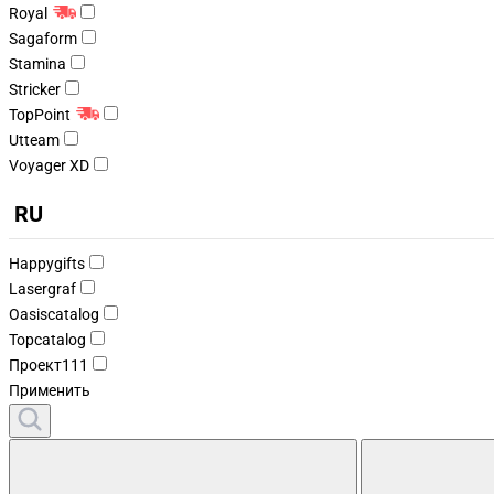
Royal
Sagaform
Stamina
Stricker
TopPoint
Utteam
Voyager XD
RU
Happygifts
Lasergraf
Oasiscatalog
Topcatalog
Проект111
Применить