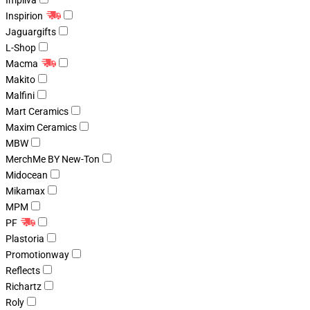
Impliva
Inspirion
Jaguargifts
L-Shop
Macma
Makito
Malfini
Mart Ceramics
Maxim Ceramics
MBW
MerchMe BY New-Ton
Midocean
Mikamax
MPM
PF
Plastoria
Promotionway
Reflects
Richartz
Roly