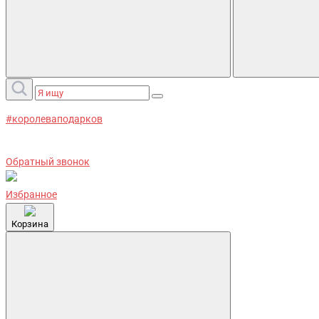
#королеваподарков
Обратный звонок
Избранное
Корзина