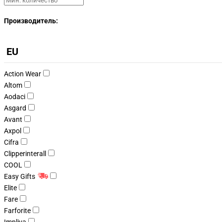
Производитель:
EU
Action Wear
Altom
Aodaci
Asgard
Avant
Axpol
Cifra
Clipperinterall
COOL
Easy Gifts
Elite
Fare
Farforite