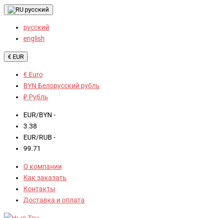
русский
русский
english
€ EUR
€ Euro
BYN Белорусский рубль
₽ Рубль
EUR/BYN -
3.38
EUR/RUB -
99.71
О компании
Как заказать
Контакты
Доставка и оплата