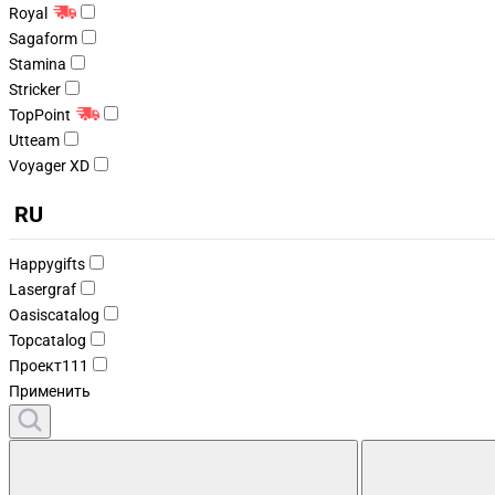
Royal
Sagaform
Stamina
Stricker
TopPoint
Utteam
Voyager XD
RU
Happygifts
Lasergraf
Oasiscatalog
Topcatalog
Проект111
Применить