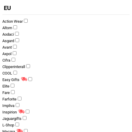
EU
Action Wear
Altom
Aodaci
Asgard
Avant
Axpol
Cifra
Clipperinterall
COOL
Easy Gifts
Elite
Fare
Farforite
Impliva
Inspirion
Jaguargifts
L-Shop
Macma