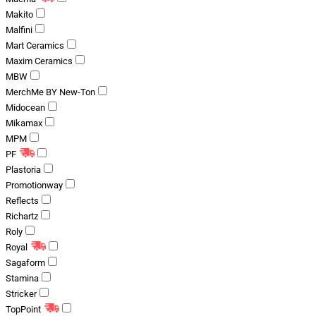
Makito
Malfini
Mart Ceramics
Maxim Ceramics
MBW
MerchMe BY New-Ton
Midocean
Mikamax
MPM
PF
Plastoria
Promotionway
Reflects
Richartz
Roly
Royal
Sagaform
Stamina
Stricker
TopPoint