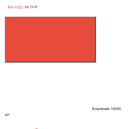
Без НДС:
54.79 ₽
В наличии:
16000
шт.