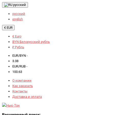
русский
русский
english
€ EUR
€ Euro
BYN Белорусский рубль
₽ Рубль
EUR/BYN -
3.38
EUR/RUB -
100.63
О компании
Как заказать
Контакты
Доставка и оплата
Расширенный поиск: