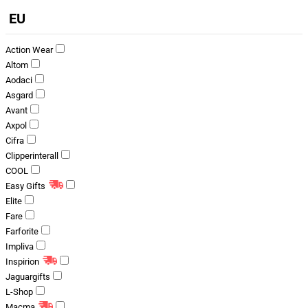
EU
Action Wear
Altom
Aodaci
Asgard
Avant
Axpol
Cifra
Clipperinterall
COOL
Easy Gifts
Elite
Fare
Farforite
Impliva
Inspirion
Jaguargifts
L-Shop
Macma