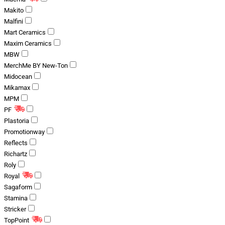
Makito
Malfini
Mart Ceramics
Maxim Ceramics
MBW
MerchMe BY New-Ton
Midocean
Mikamax
MPM
PF
Plastoria
Promotionway
Reflects
Richartz
Roly
Royal
Sagaform
Stamina
Stricker
TopPoint