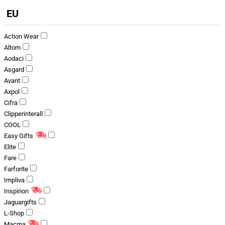
EU
Action Wear
Altom
Aodaci
Asgard
Avant
Axpol
Cifra
Clipperinterall
COOL
Easy Gifts
Elite
Fare
Farforite
Impliva
Inspirion
Jaguargifts
L-Shop
Macma