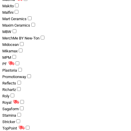
Makito
Malfini
Mart Ceramics
Maxim Ceramics
MBW
MerchMe BY New-Ton
Midocean
Mikamax
MPM
PF
Plastoria
Promotionway
Reflects
Richartz
Roly
Royal
Sagaform
Stamina
Stricker
TopPoint