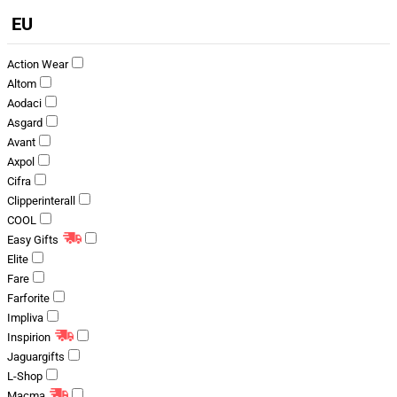
EU
Action Wear
Altom
Aodaci
Asgard
Avant
Axpol
Cifra
Clipperinterall
COOL
Easy Gifts
Elite
Fare
Farforite
Impliva
Inspirion
Jaguargifts
L-Shop
Macma