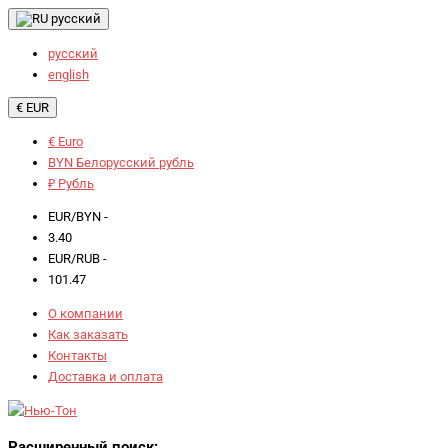
русский
русский
english
€ EUR
€ Euro
BYN Белорусский рубль
₽ Рубль
EUR/BYN -
3.40
EUR/RUB -
101.47
О компании
Как заказать
Контакты
Доставка и оплата
Расширенный поиск: