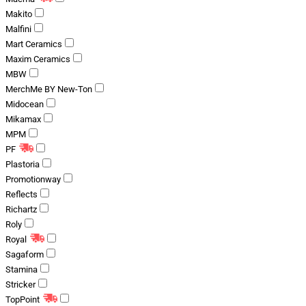
Makito
Malfini
Mart Ceramics
Maxim Ceramics
MBW
MerchMe BY New-Ton
Midocean
Mikamax
MPM
PF
Plastoria
Promotionway
Reflects
Richartz
Roly
Royal
Sagaform
Stamina
Stricker
TopPoint