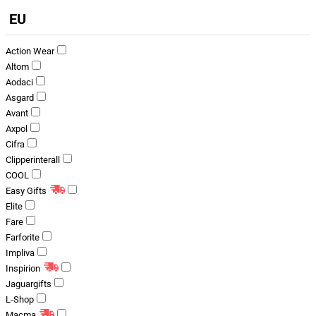
EU
Action Wear
Altom
Aodaci
Asgard
Avant
Axpol
Cifra
Clipperinterall
COOL
Easy Gifts
Elite
Fare
Farforite
Impliva
Inspirion
Jaguargifts
L-Shop
Macma