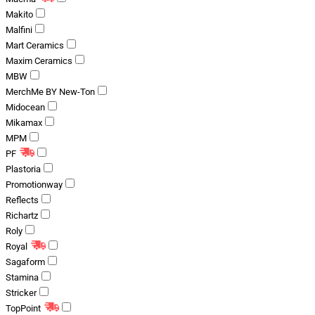
Makito
Malfini
Mart Ceramics
Maxim Ceramics
MBW
MerchMe BY New-Ton
Midocean
Mikamax
MPM
PF
Plastoria
Promotionway
Reflects
Richartz
Roly
Royal
Sagaform
Stamina
Stricker
TopPoint