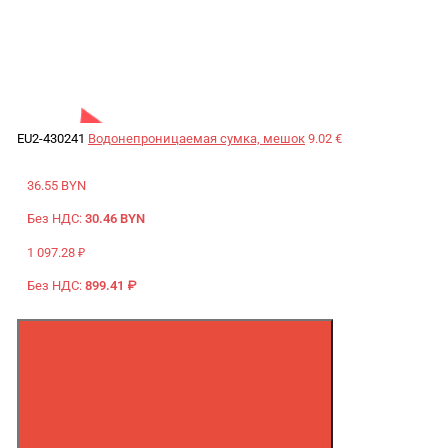
EU2-430241
Водонепроницаемая сумка, мешок
9.02 €
36.55 BYN
Без НДС:
30.46 BYN
1 097.28 ₽
Без НДС:
899.41 ₽