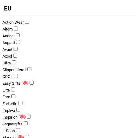
EU
Action Wear
Altom
Aodaci
Asgard
Avant
Axpol
Cifra
Clipperinterall
COOL
Easy Gifts
Elite
Fare
Farforite
Impliva
Inspirion
Jaguargifts
L-Shop
Macma