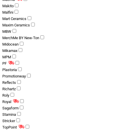
Makito
Malfini
Mart Ceramics
Maxim Ceramics
MBW
MerchMe BY New-Ton
Midocean
Mikamax
MPM
PF
Plastoria
Promotionway
Reflects
Richartz
Roly
Royal
Sagaform
Stamina
Stricker
TopPoint