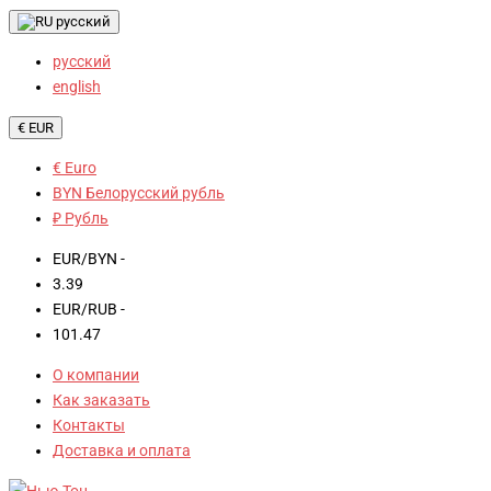
русский
русский
english
€ EUR
€ Euro
BYN Белорусский рубль
₽ Рубль
EUR/BYN -
3.39
EUR/RUB -
101.47
О компании
Как заказать
Контакты
Доставка и оплата