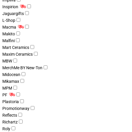
Impliva
Inspirion
Jaguargifts
L-Shop
Macma
Makito
Malfini
Mart Ceramics
Maxim Ceramics
MBW
MerchMe BY New-Ton
Midocean
Mikamax
MPM
PF
Plastoria
Promotionway
Reflects
Richartz
Roly