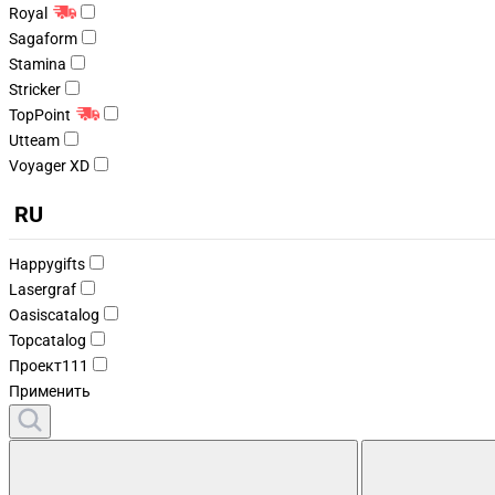
Royal
Sagaform
Stamina
Stricker
TopPoint
Utteam
Voyager XD
RU
Happygifts
Lasergraf
Oasiscatalog
Topcatalog
Проект111
Применить