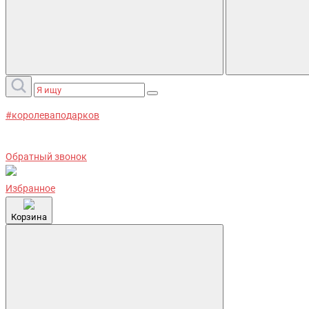
#королеваподарков
Обратный звонок
Избранное
Корзина