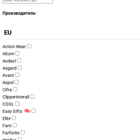
Производитель:
EU
Action Wear
Altom
Aodaci
Asgard
Avant
Axpol
Cifra
Clipperinterall
COOL
Easy Gifts
Elite
Fare
Farforite