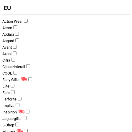
EU
Action Wear
Altom
Aodaci
Asgard
Avant
Axpol
Cifra
Clipperinterall
COOL
Easy Gifts
Elite
Fare
Farforite
Impliva
Inspirion
Jaguargifts
L-Shop
Macma