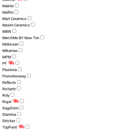
Makito
Malfini
Mart Ceramics
Maxim Ceramics
MBW
MerchMe BY New-Ton
Midocean
Mikamax
MPM
PF
Plastoria
Promotionway
Reflects
Richartz
Roly
Royal
Sagaform
Stamina
Stricker
TopPoint