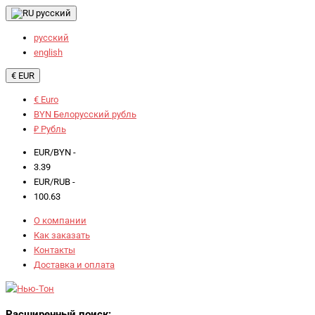
русский
русский
english
€ EUR
€ Euro
BYN Белорусский рубль
₽ Рубль
EUR/BYN -
3.39
EUR/RUB -
100.63
О компании
Как заказать
Контакты
Доставка и оплата
Расширенный поиск: