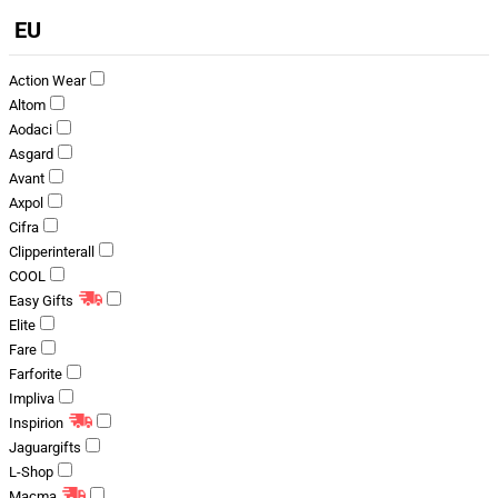
EU
Action Wear
Altom
Aodaci
Asgard
Avant
Axpol
Cifra
Clipperinterall
COOL
Easy Gifts
Elite
Fare
Farforite
Impliva
Inspirion
Jaguargifts
L-Shop
Macma