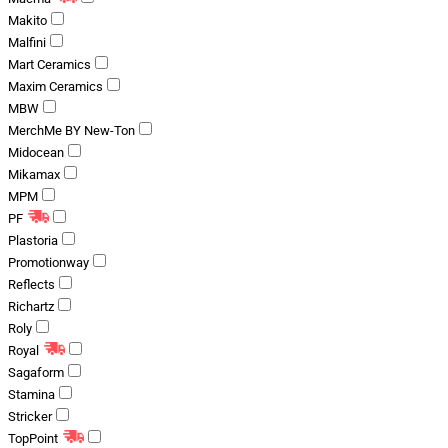
Makito
Malfini
Mart Ceramics
Maxim Ceramics
MBW
MerchMe BY New-Ton
Midocean
Mikamax
MPM
PF
Plastoria
Promotionway
Reflects
Richartz
Roly
Royal
Sagaform
Stamina
Stricker
TopPoint