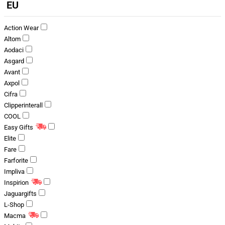
EU
Action Wear
Altom
Aodaci
Asgard
Avant
Axpol
Cifra
Clipperinterall
COOL
Easy Gifts
Elite
Fare
Farforite
Impliva
Inspirion
Jaguargifts
L-Shop
Macma