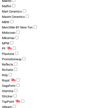
Makito
Malfini
Mart Ceramics
Maxim Ceramics
MBW
MerchMe BY New-Ton
Midocean
Mikamax
MPM
PF
Plastoria
Promotionway
Reflects
Richartz
Roly
Royal
Sagaform
Stamina
Stricker
TopPoint
Utteam