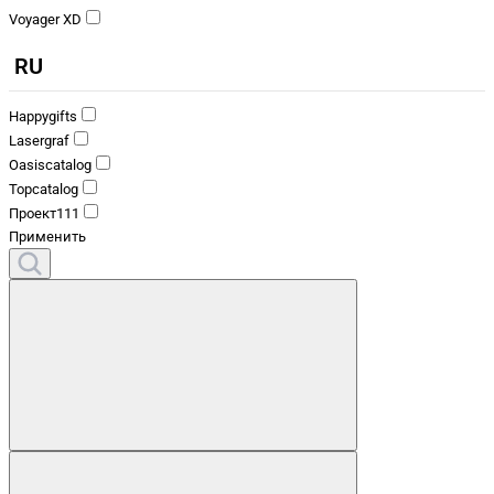
Voyager XD
RU
Happygifts
Lasergraf
Oasiscatalog
Topcatalog
Проект111
Применить