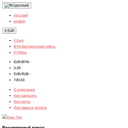
русский
русский
english
€ EUR
€ Euro
BYN Белорусский рубль
₽ Рубль
EUR/BYN -
3.39
EUR/RUB -
100.63
О компании
Как заказать
Контакты
Доставка и оплата
Расширенный поиск: