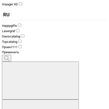
Voyager XD
RU
Happygifts
Lasergraf
Oasiscatalog
Topcatalog
Проект111
Применить