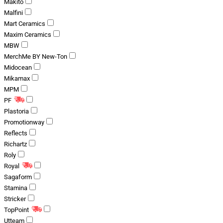
Makito
Malfini
Mart Ceramics
Maxim Ceramics
MBW
MerchMe BY New-Ton
Midocean
Mikamax
MPM
PF
Plastoria
Promotionway
Reflects
Richartz
Roly
Royal
Sagaform
Stamina
Stricker
TopPoint
Utteam