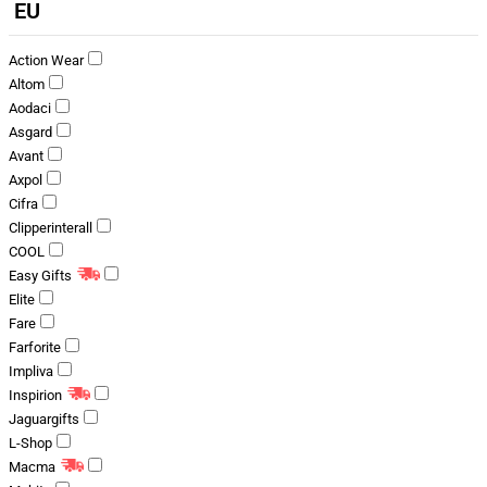
EU
Action Wear
Altom
Aodaci
Asgard
Avant
Axpol
Cifra
Clipperinterall
COOL
Easy Gifts
Elite
Fare
Farforite
Impliva
Inspirion
Jaguargifts
L-Shop
Macma