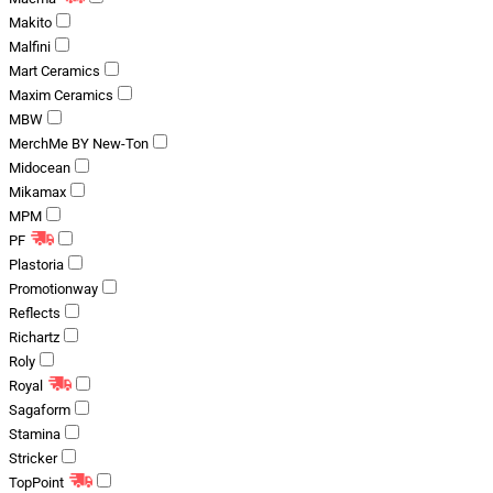
Makito
Malfini
Mart Ceramics
Maxim Ceramics
MBW
MerchMe BY New-Ton
Midocean
Mikamax
MPM
PF
Plastoria
Promotionway
Reflects
Richartz
Roly
Royal
Sagaform
Stamina
Stricker
TopPoint