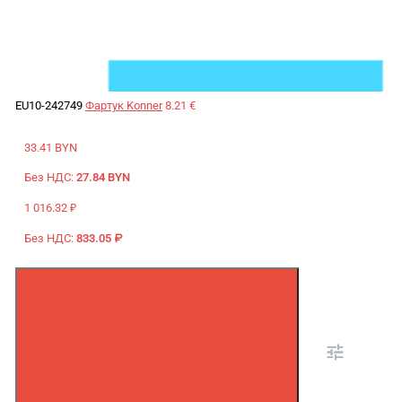
EU10-242749
Фартук Konner
8.21 €
33.41 BYN
Без НДС:
27.84 BYN
1 016.32 ₽
Без НДС:
833.05 ₽