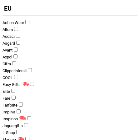
EU
Action Wear
Altom
Aodaci
Asgard
Avant
Axpol
Cifra
Clipperinterall
COOL
Easy Gifts
Elite
Fare
Farforite
Impliva
Inspirion
Jaguargifts
L-Shop
Macma