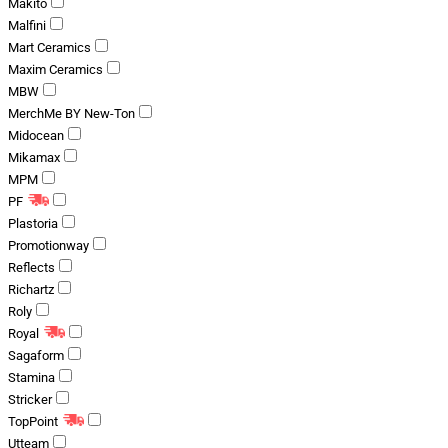
Makito
Malfini
Mart Ceramics
Maxim Ceramics
MBW
MerchMe BY New-Ton
Midocean
Mikamax
MPM
PF
Plastoria
Promotionway
Reflects
Richartz
Roly
Royal
Sagaform
Stamina
Stricker
TopPoint
Utteam