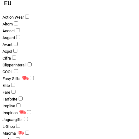
EU
Action Wear
Altom
Aodaci
Asgard
Avant
Axpol
Cifra
Clipperinterall
COOL
Easy Gifts
Elite
Fare
Farforite
Impliva
Inspirion
Jaguargifts
L-Shop
Macma