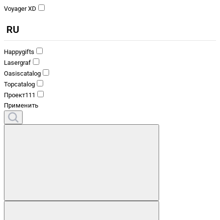
Voyager XD
RU
Happygifts
Lasergraf
Oasiscatalog
Topcatalog
Проект111
Применить