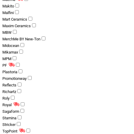
Makito
Malfini
Mart Ceramics
Maxim Ceramics
MBW
MerchMe BY New-Ton
Midocean
Mikamax
MPM
PF
Plastoria
Promotionway
Reflects
Richartz
Roly
Royal
Sagaform
Stamina
Stricker
TopPoint