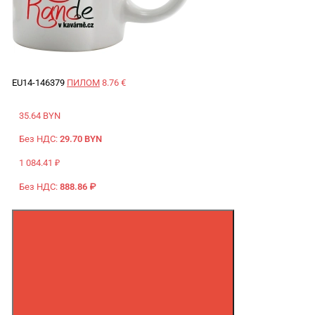
EU14-146379
ПИЛОМ
8.76 €
35.64 BYN
Без НДС:
29.70 BYN
1 084.41 ₽
Без НДС:
888.86 ₽