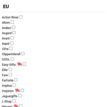
EU
Action Wear
Altom
Aodaci
Asgard
Avant
Axpol
Cifra
Clipperinterall
COOL
Easy Gifts
Elite
Fare
Farforite
Impliva
Inspirion
Jaguargifts
L-Shop
Macma