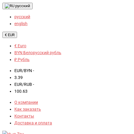
русский
русский
english
€ EUR
€ Euro
BYN Белорусский рубль
₽ Рубль
EUR/BYN -
3.39
EUR/RUB -
100.63
О компании
Как заказать
Контакты
Доставка и оплата