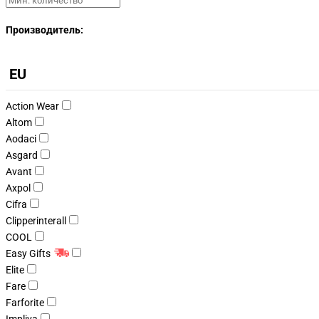
Производитель:
EU
Action Wear
Altom
Aodaci
Asgard
Avant
Axpol
Cifra
Clipperinterall
COOL
Easy Gifts
Elite
Fare
Farforite