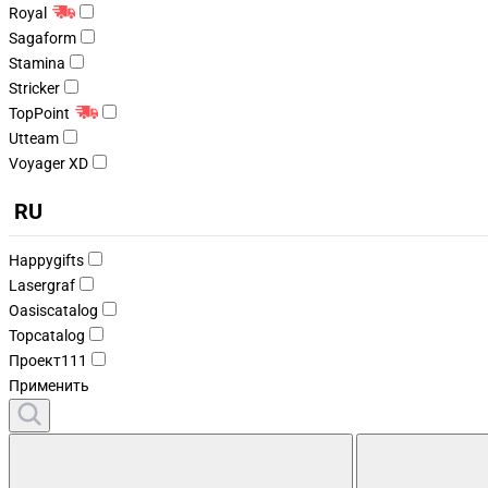
Royal
Sagaform
Stamina
Stricker
TopPoint
Utteam
Voyager XD
RU
Happygifts
Lasergraf
Oasiscatalog
Topcatalog
Проект111
Применить