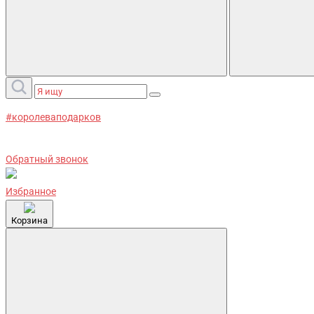
#королеваподарков
Обратный звонок
Избранное
Корзина