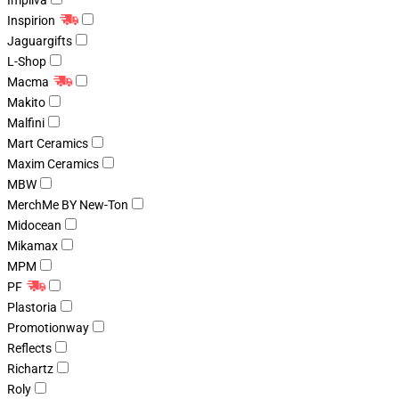
Impliva
Inspirion
Jaguargifts
L-Shop
Macma
Makito
Malfini
Mart Ceramics
Maxim Ceramics
MBW
MerchMe BY New-Ton
Midocean
Mikamax
MPM
PF
Plastoria
Promotionway
Reflects
Richartz
Roly