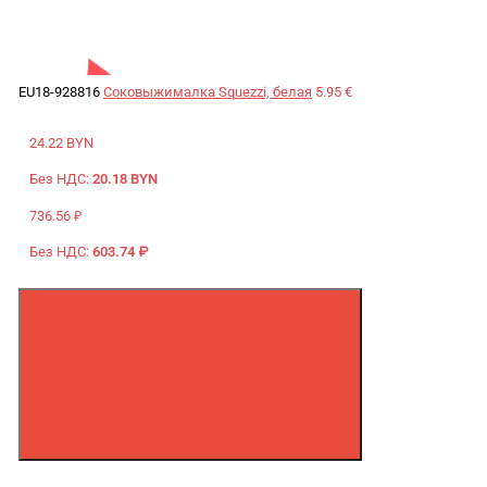
EU18-928816
Соковыжималка Squezzi, белая
5.95 €
24.22 BYN
Без НДС:
20.18 BYN
736.56 ₽
Без НДС:
603.74 ₽