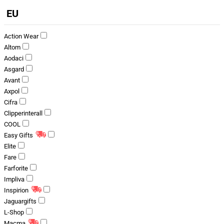
EU
Action Wear
Altom
Aodaci
Asgard
Avant
Axpol
Cifra
Clipperinterall
COOL
Easy Gifts
Elite
Fare
Farforite
Impliva
Inspirion
Jaguargifts
L-Shop
Macma