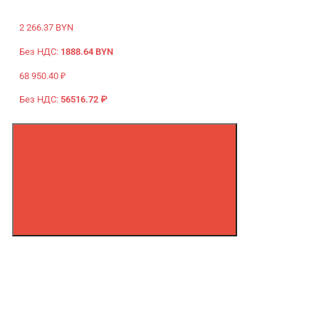
2 266.37 BYN
Без НДС:
1888.64 BYN
68 950.40 ₽
Без НДС:
56516.72 ₽