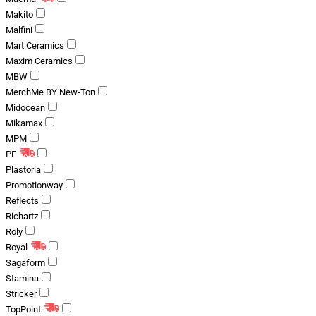
Makito
Malfini
Mart Ceramics
Maxim Ceramics
MBW
MerchMe BY New-Ton
Midocean
Mikamax
MPM
PF
Plastoria
Promotionway
Reflects
Richartz
Roly
Royal
Sagaform
Stamina
Stricker
TopPoint