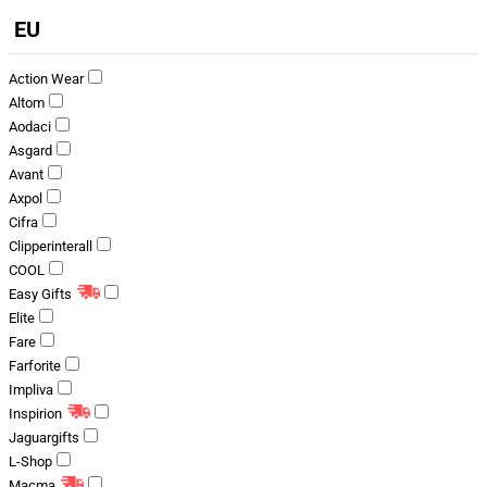
EU
Action Wear
Altom
Aodaci
Asgard
Avant
Axpol
Cifra
Clipperinterall
COOL
Easy Gifts
Elite
Fare
Farforite
Impliva
Inspirion
Jaguargifts
L-Shop
Macma