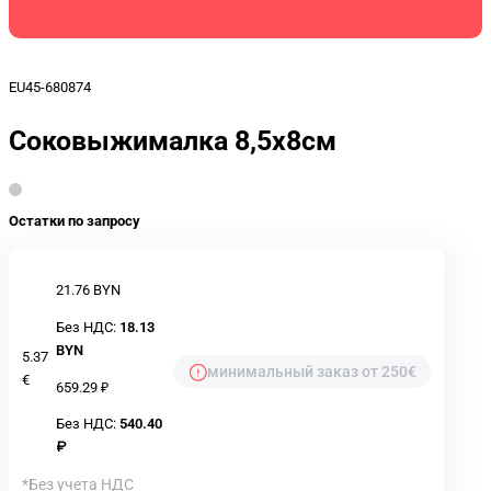
EU45-680874
Соковыжималка 8,5x8см
Остатки по запросу
21.76 BYN
Без НДС:
18.13
BYN
5.37
минимальный заказ от 250€
€
659.29 ₽
Без НДС:
540.40
₽
*Без учета НДС