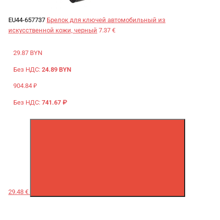
EU44-657737
Брелок для ключей автомобильный из
искусственной кожи, черный
7.37 €
29.87 BYN
Без НДС:
24.89 BYN
904.84 ₽
Без НДС:
741.67 ₽
29.48 €