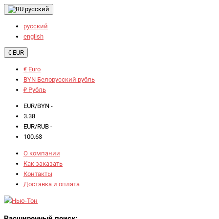
русский
русский
english
€ EUR
€ Euro
BYN Белорусский рубль
₽ Рубль
EUR/BYN -
3.38
EUR/RUB -
100.63
О компании
Как заказать
Контакты
Доставка и оплата
Расширенный поиск: