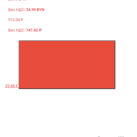
Без НДС:
24.99 BYN
912.34 ₽
Без НДС:
747.82 ₽
29.48 €