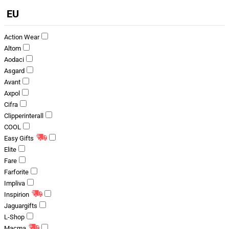
EU
Action Wear
Altom
Aodaci
Asgard
Avant
Axpol
Cifra
Clipperinterall
COOL
Easy Gifts
Elite
Fare
Farforite
Impliva
Inspirion
Jaguargifts
L-Shop
Macma