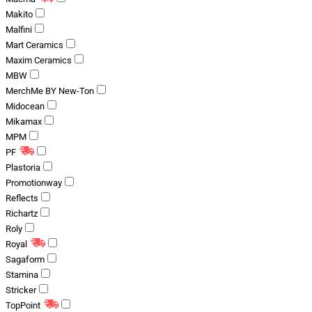
Makito
Malfini
Mart Ceramics
Maxim Ceramics
MBW
MerchMe BY New-Ton
Midocean
Mikamax
MPM
PF
Plastoria
Promotionway
Reflects
Richartz
Roly
Royal
Sagaform
Stamina
Stricker
TopPoint