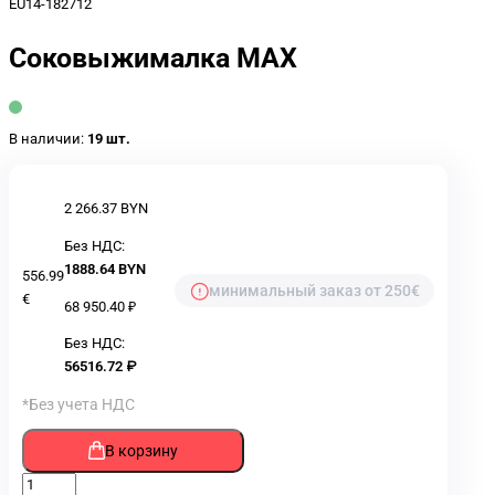
EU14-182712
Соковыжималка MAX
В наличии:
19 шт.
2 266.37 BYN
Без НДС:
1888.64 BYN
556.99
минимальный заказ от 250€
€
68 950.40 ₽
Без НДС:
56516.72 ₽
*Без учета НДС
В корзину