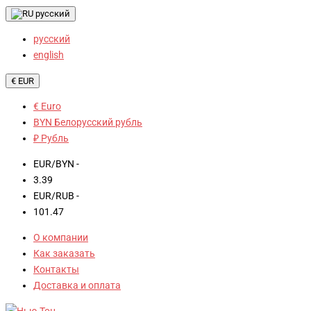
русский
русский
english
€ EUR
€ Euro
BYN Белорусский рубль
₽ Рубль
EUR/BYN -
3.39
EUR/RUB -
101.47
О компании
Как заказать
Контакты
Доставка и оплата