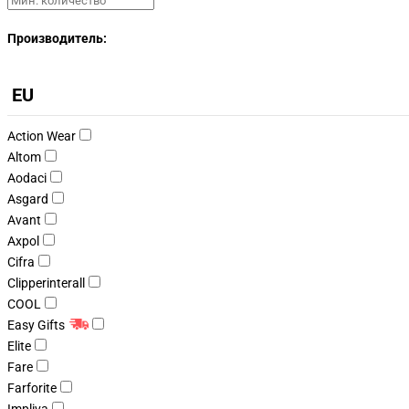
Производитель:
EU
Action Wear
Altom
Aodaci
Asgard
Avant
Axpol
Cifra
Clipperinterall
COOL
Easy Gifts
Elite
Fare
Farforite