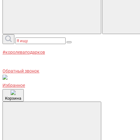
#королеваподарков
Обратный звонок
Избранное
Корзина