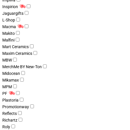
Impliva
Inspirion
Jaguargifts
L-Shop
Macma
Makito
Malfini
Mart Ceramics
Maxim Ceramics
MBW
MerchMe BY New-Ton
Midocean
Mikamax
MPM
PF
Plastoria
Promotionway
Reflects
Richartz
Roly