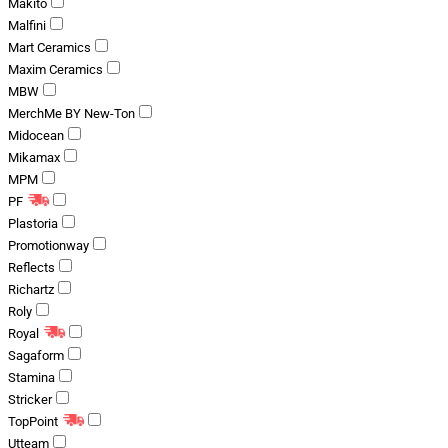
Makito
Malfini
Mart Ceramics
Maxim Ceramics
MBW
MerchMe BY New-Ton
Midocean
Mikamax
MPM
PF
Plastoria
Promotionway
Reflects
Richartz
Roly
Royal
Sagaform
Stamina
Stricker
TopPoint
Utteam