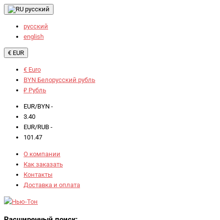
русский
русский
english
€ EUR
€ Euro
BYN Белорусский рубль
₽ Рубль
EUR/BYN -
3.40
EUR/RUB -
101.47
О компании
Как заказать
Контакты
Доставка и оплата
Расширенный поиск: