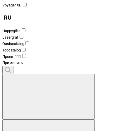
Voyager XD
RU
Happygifts
Lasergraf
Oasiscatalog
Topcatalog
Проект111
Применить