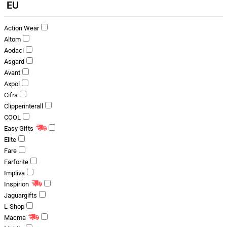
EU
Action Wear
Altom
Aodaci
Asgard
Avant
Axpol
Cifra
Clipperinterall
COOL
Easy Gifts
Elite
Fare
Farforite
Impliva
Inspirion
Jaguargifts
L-Shop
Macma