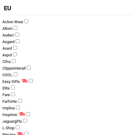
EU
Action Wear
Altom
Aodaci
Asgard
Avant
Axpol
Cifra
Clipperinterall
COOL
Easy Gifts
Elite
Fare
Farforite
Impliva
Inspirion
Jaguargifts
L-Shop
Macma