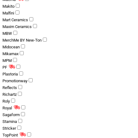
Makito
Malfini
Mart Ceramics
Maxim Ceramics
MBW
MerchMe BY New-Ton
Midocean
Mikamax
MPM
PF
Plastoria
Promotionway
Reflects
Richartz
Roly
Royal
Sagaform
Stamina
Stricker
TopPoint