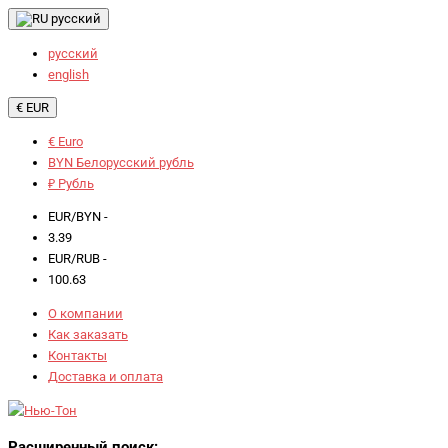
русский
русский
english
€ EUR
€ Euro
BYN Белорусский рубль
₽ Рубль
EUR/BYN -
3.39
EUR/RUB -
100.63
О компании
Как заказать
Контакты
Доставка и оплата
Расширенный поиск: