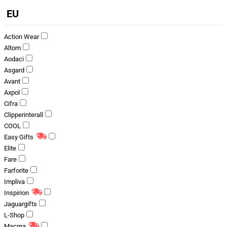
EU
Action Wear
Altom
Aodaci
Asgard
Avant
Axpol
Cifra
Clipperinterall
COOL
Easy Gifts
Elite
Fare
Farforite
Impliva
Inspirion
Jaguargifts
L-Shop
Macma