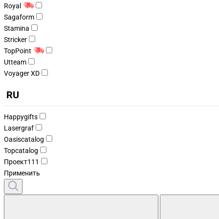
Royal
Sagaform
Stamina
Stricker
TopPoint
Utteam
Voyager XD
RU
Happygifts
Lasergraf
Oasiscatalog
Topcatalog
Проект111
Применить