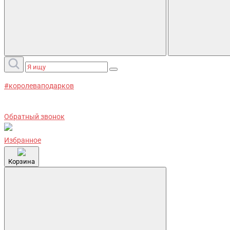
#королеваподарков
Обратный звонок
Избранное
Корзина