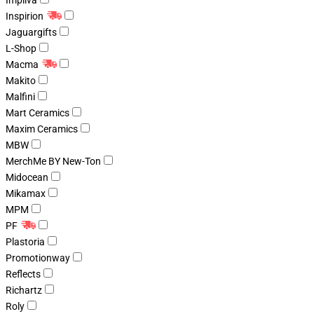
Impliva
Inspirion
Jaguargifts
L-Shop
Macma
Makito
Malfini
Mart Ceramics
Maxim Ceramics
MBW
MerchMe BY New-Ton
Midocean
Mikamax
MPM
PF
Plastoria
Promotionway
Reflects
Richartz
Roly