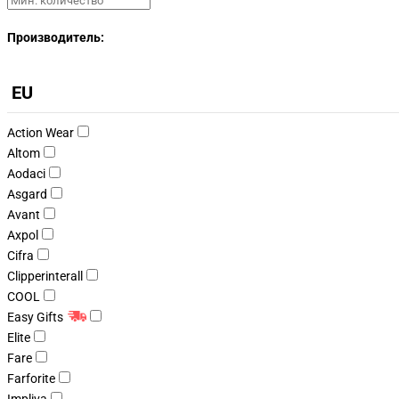
Производитель:
EU
Action Wear
Altom
Aodaci
Asgard
Avant
Axpol
Cifra
Clipperinterall
COOL
Easy Gifts
Elite
Fare
Farforite