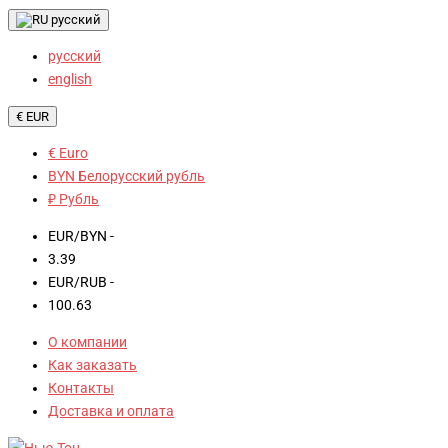
русский
русский
english
€ EUR
€ Euro
BYN Белорусский рубль
₽ Рубль
EUR/BYN -
3.39
EUR/RUB -
100.63
О компании
Как заказать
Контакты
Доставка и оплата