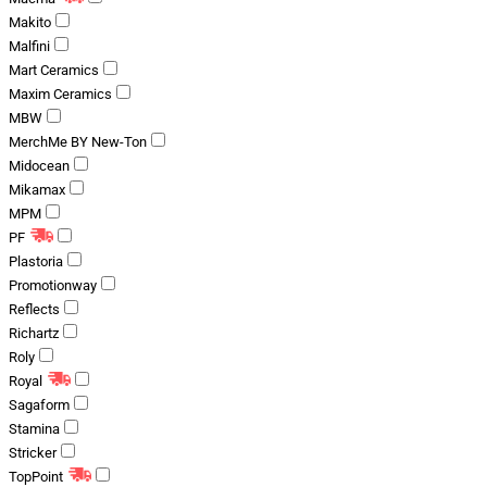
Makito
Malfini
Mart Ceramics
Maxim Ceramics
MBW
MerchMe BY New-Ton
Midocean
Mikamax
MPM
PF
Plastoria
Promotionway
Reflects
Richartz
Roly
Royal
Sagaform
Stamina
Stricker
TopPoint