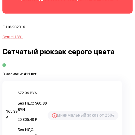
EU16-932016
Cerruti 1881
Сетчатый рюкзак серого цвета
В наличии:
411 шт.
672.96 BYN
Без НДС:
560.80
BYN
165.39
минимальный заказ от 250€
€
20 305.40 ₽
Без НДС: