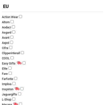
EU
Action Wear
Altom
Aodaci
Asgard
Avant
Axpol
Cifra
Clipperinterall
COOL
Easy Gifts
Elite
Fare
Farforite
Impliva
Inspirion
Jaguargifts
L-Shop
Macma