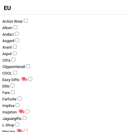
EU
Action Wear
Altom
Aodaci
Asgard
Avant
Axpol
Cifra
Clipperinterall
COOL
Easy Gifts
Elite
Fare
Farforite
Impliva
Inspirion
Jaguargifts
L-Shop
Macma