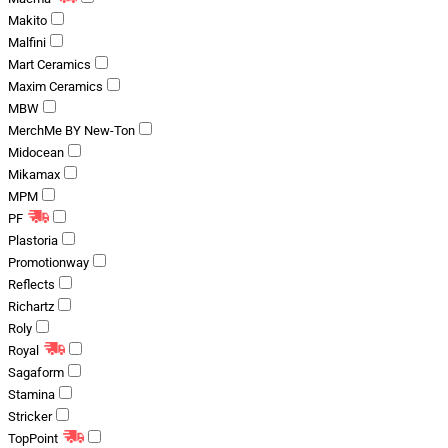
Makito
Malfini
Mart Ceramics
Maxim Ceramics
MBW
MerchMe BY New-Ton
Midocean
Mikamax
MPM
PF
Plastoria
Promotionway
Reflects
Richartz
Roly
Royal
Sagaform
Stamina
Stricker
TopPoint