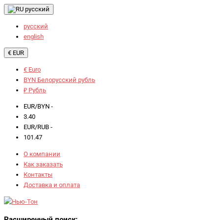
русский
русский
english
€ EUR
€ Euro
BYN Белорусский рубль
₽ Рубль
EUR/BYN -
3.40
EUR/RUB -
101.47
О компании
Как заказать
Контакты
Доставка и оплата
Расширенный поиск: