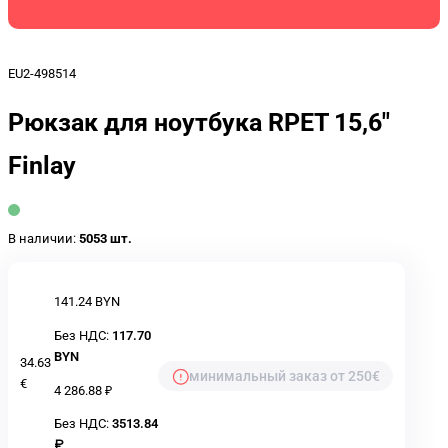
EU2-498514
Рюкзак для ноутбука RPET 15,6"
Finlay
В наличии:
5053 шт.
141.24 BYN
Без НДС:
117.70
BYN
34.63
минимальный заказ от 250€
€
4 286.88 ₽
Без НДС:
3513.84
₽