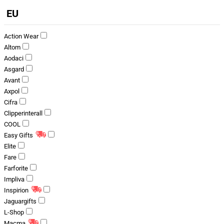
EU
Action Wear
Altom
Aodaci
Asgard
Avant
Axpol
Cifra
Clipperinterall
COOL
Easy Gifts
Elite
Fare
Farforite
Impliva
Inspirion
Jaguargifts
L-Shop
Macma