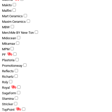
Makito
Malfini
Mart Ceramics
Maxim Ceramics
MBW
MerchMe BY New-Ton
Midocean
Mikamax
MPM
PF
Plastoria
Promotionway
Reflects
Richartz
Roly
Royal
Sagaform
Stamina
Stricker
TopPoint