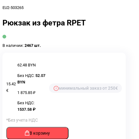
EU2-503265
Рюкзак из фетра RPET
В наличии:
2467 шт.
62.48 BYN
Без НДС:
52.07
BYN
15.42
минимальный заказ от 250€
€
1 875.85 ₽
Без НДС:
1537.58 ₽
*Без учета НДС
В корзину