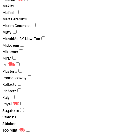
Makito
Malfini
Mart Ceramics
Maxim Ceramics
MBW
MerchMe BY New-Ton
Midocean
Mikamax
MPM
PF
Plastoria
Promotionway
Reflects
Richartz
Roly
Royal
Sagaform
Stamina
Stricker
TopPoint