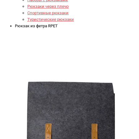
Рюкзаки через плечо
Спортивные рюкзаки
Туристические рюкзаки
Рюкзак из фетра RPET