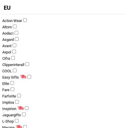
EU
Action Wear
Altom
Aodaci
Asgard
Avant
Axpol
Cifra
Clipperinterall
COOL
Easy Gifts
Elite
Fare
Farforite
Impliva
Inspirion
Jaguargifts
L-Shop
Macma