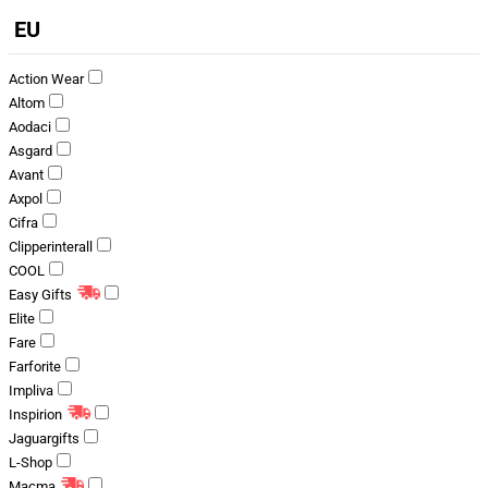
EU
Action Wear
Altom
Aodaci
Asgard
Avant
Axpol
Cifra
Clipperinterall
COOL
Easy Gifts
Elite
Fare
Farforite
Impliva
Inspirion
Jaguargifts
L-Shop
Macma