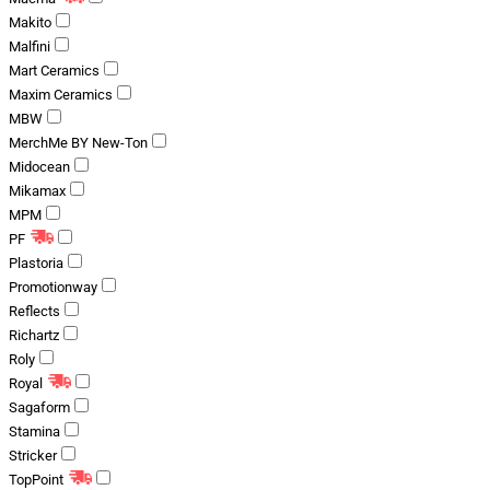
Makito
Malfini
Mart Ceramics
Maxim Ceramics
MBW
MerchMe BY New-Ton
Midocean
Mikamax
MPM
PF
Plastoria
Promotionway
Reflects
Richartz
Roly
Royal
Sagaform
Stamina
Stricker
TopPoint