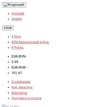
русский
русский
english
€ EUR
€ Euro
BYN Белорусский рубль
₽ Рубль
EUR/BYN -
3.39
EUR/RUB -
101.47
О компании
Как заказать
Контакты
Доставка и оплата