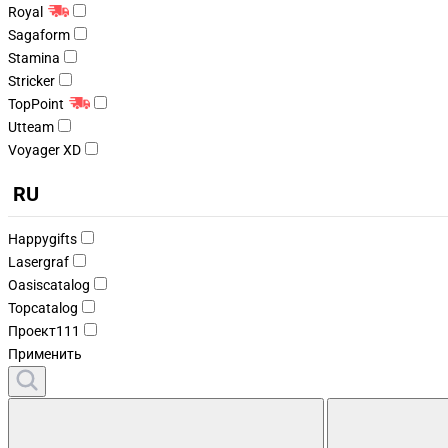
Royal
Sagaform
Stamina
Stricker
TopPoint
Utteam
Voyager XD
RU
Happygifts
Lasergraf
Oasiscatalog
Topcatalog
Проект111
Применить