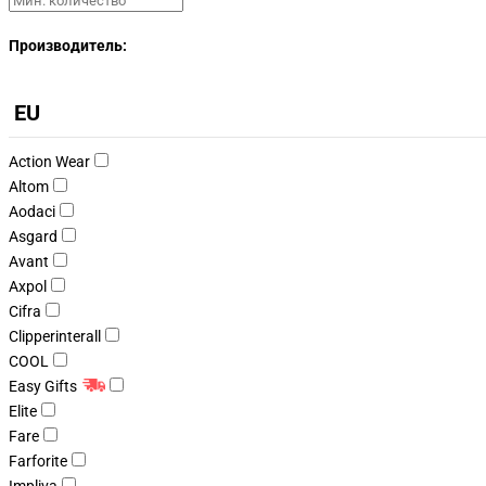
Производитель:
EU
Action Wear
Altom
Aodaci
Asgard
Avant
Axpol
Cifra
Clipperinterall
COOL
Easy Gifts
Elite
Fare
Farforite