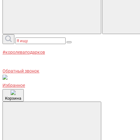
#королеваподарков
Обратный звонок
Избранное
Корзина