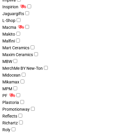
Impliva
Inspirion
Jaguargifts
L-Shop
Macma
Makito
Malfini
Mart Ceramics
Maxim Ceramics
MBW
MerchMe BY New-Ton
Midocean
Mikamax
MPM
PF
Plastoria
Promotionway
Reflects
Richartz
Roly