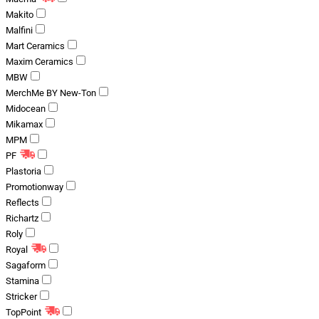
Makito
Malfini
Mart Ceramics
Maxim Ceramics
MBW
MerchMe BY New-Ton
Midocean
Mikamax
MPM
PF
Plastoria
Promotionway
Reflects
Richartz
Roly
Royal
Sagaform
Stamina
Stricker
TopPoint