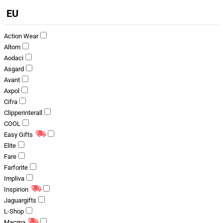
EU
Action Wear
Altom
Aodaci
Asgard
Avant
Axpol
Cifra
Clipperinterall
COOL
Easy Gifts
Elite
Fare
Farforite
Impliva
Inspirion
Jaguargifts
L-Shop
Macma