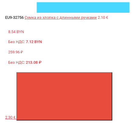
EU9-32756
Сумка из хлопка с длинными ручками
2.10 €
8.54 BYN
Без НДС:
7.12 BYN
259.96 ₽
Без НДС:
213.08 ₽
2.30 €