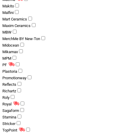
Makito
Malfini
Mart Ceramics
Maxim Ceramics
MBW
MerchMe BY New-Ton
Midocean
Mikamax
MPM
PF
Plastoria
Promotionway
Reflects
Richartz
Roly
Royal
Sagaform
Stamina
Stricker
TopPoint