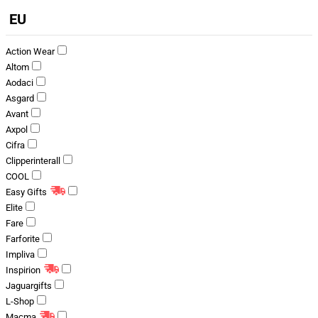
EU
Action Wear
Altom
Aodaci
Asgard
Avant
Axpol
Cifra
Clipperinterall
COOL
Easy Gifts
Elite
Fare
Farforite
Impliva
Inspirion
Jaguargifts
L-Shop
Macma