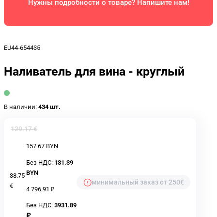
Нужны подробности о товаре? Напишите нам!
EU44-654435
Наливатель для вина - круглый
В наличии:
434 шт.
129.17 €
157.67 BYN
Без НДС:
131.39
BYN
38.75
минимальный заказ от 250€
€
4 796.91 ₽
Без НДС:
3931.89
₽